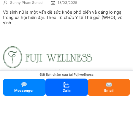
Sunny Pham Sensei
18/03/2025
Vô sinh nữ là một vấn đề sức khỏe phổ biến và đáng lo ngại
trong xã hội hiện đại. Theo Tổ chức Y tế Thế giới (WHO), vô
sinh ...
Địa chỉ:
132-0031 東京都松島１丁目２１－１４
Đặt lịch châm cứu tại Fujiwellness
Tên đăng ký:
FUJI鍼灸院
Hotline:
090-8507-2507
Messenger
Email
Zalo
Email:
sunnyphamsensei@gmail.com
Thông tin